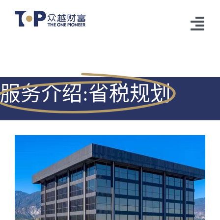
跳
过
切
内
容
换
关于众越
导
服务介绍:省税规划
客户专区
航
众越资讯
服务介绍
诚邀合伙人
联系我们
语言设置